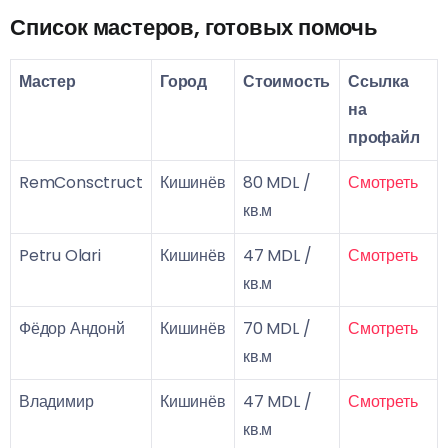
Список мастеров, готовых помочь
Мастер
Город
Стоимость
Ссылка
на
профайл
RemConsctruct
Кишинёв
80 MDL /
Смотреть
кв.м
Petru Olari
Кишинёв
47 MDL /
Смотреть
кв.м
Фёдор Андонй
Кишинёв
70 MDL /
Смотреть
кв.м
Владимир
Кишинёв
47 MDL /
Смотреть
кв.м