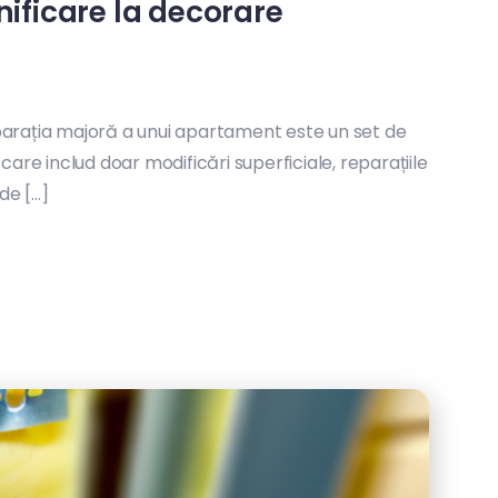
nificare la decorare
rația majoră a unui apartament este un set de
are includ doar modificări superficiale, reparațiile
de […]