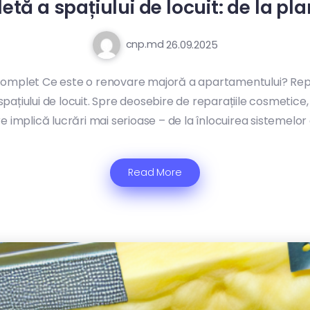
ă a spațiului de locuit: de la pla
cnp.md
26.09.2025
complet Ce este o renovare majoră a apartamentului? Repa
țiului de locuit. Spre deosebire de reparațiile cosmetice, c
e implică lucrări mai serioase – de la înlocuirea sistemelor 
Read More