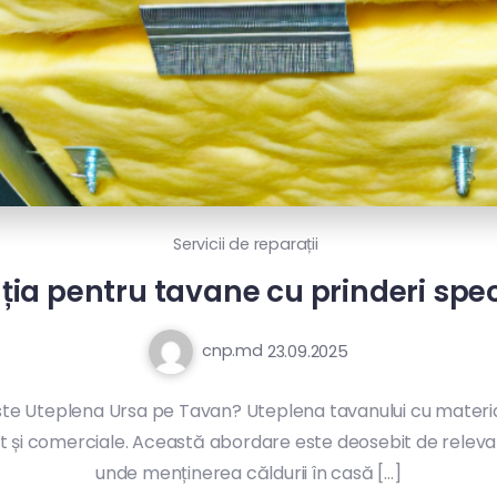
Servicii de reparații
ația pentru tavane cu prinderi spec
cnp.md
23.09.2025
ste Uteplena Ursa pe Tavan? Uteplena tavanului cu materi
cuit și comerciale. Această abordare este deosebit de relevan
unde menținerea căldurii în casă […]