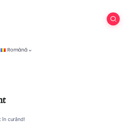
Română
nt
t în curând!