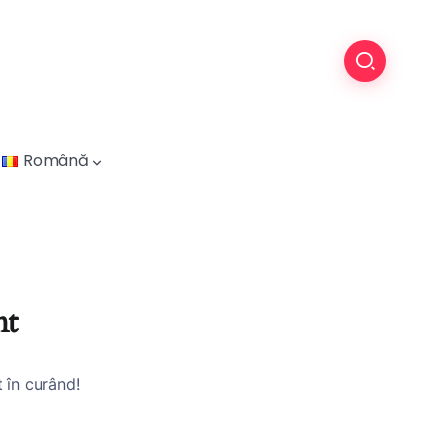
Română
nt
t în curând!